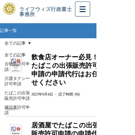
ライフウィズ行政書士
事務所
記事一覧
全ての記事
全ての記事
飲食店オーナー必見！
古物商許可申
たばこの出張販売許可
請
申請の申請代行はお任
介護タクシー
せください
許可申請
たばこの出張
2025年9月4日
読了時間: 9分
販売許可申請
建設業許可申
請
居酒屋でたばこの出張
販売許可申請の申請代