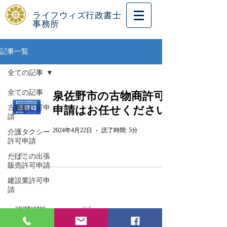
ライフウィズ行政書士
事務所
記事一覧
全ての記事
全ての記事
泉佐野市の古物商許可
古物商許可申
申請はお任せください
請
2024年4月22日
読了時間: 5分
介護タクシー
許可申請
たばこの出張
販売許可申請
建設業許可申
請
日本行政書士会連合会
リンク
大阪府行政書士会
大阪府行政書士会堺支部
日本行政書士政治連盟