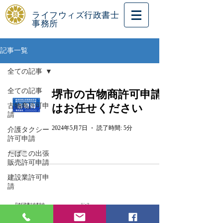
ライフウィズ行政書士
事務所
記事一覧
全ての記事
全ての記事
堺市の古物商許可申請
古物商許可申
はお任せください
請
2024年5月7日
読了時間: 5分
介護タクシー
許可申請
たばこの出張
販売許可申請
建設業許可申
請
日本行政書士会連合会
リンク
大阪府行政書士会
大阪府行政書士会堺支部
日本行政書士政治連盟