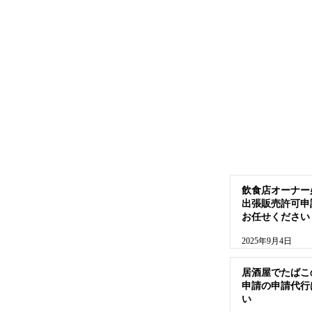
飲食店オーナー
出張販売許可申
お任せください
2025年9月4日
居酒屋でたばこ
申請の申請代行
い