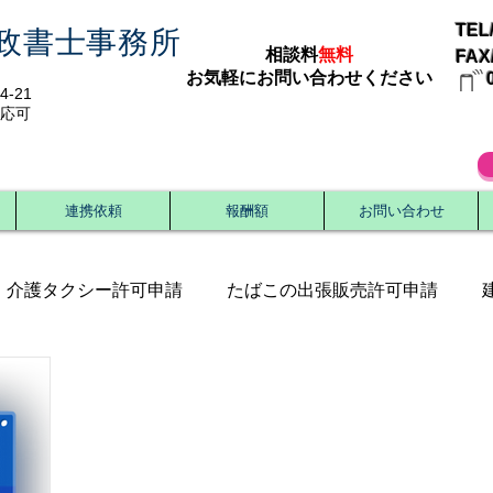
TEL/
政書士事務所
相談料
無料
FAX/
​お気軽にお問い合わせください
-21
応可
連携依頼
報酬額
お問い合わせ
介護タクシー許可申請
たばこの出張販売許可申請