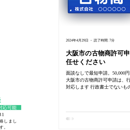
2024年4月29日
読了時間: 7分
大阪市の古物商許可
任せください
面談なしで最短申請。50,000
大阪市の古物商許可申請は、
対応します 行政書士でないも
を得て古物商許可申請を含む
談
代行を業として行うことは行
対応可能
より禁止されております。 ​国
31
である行政書士が 古物商許可
連絡しまし
手伝い...
す。