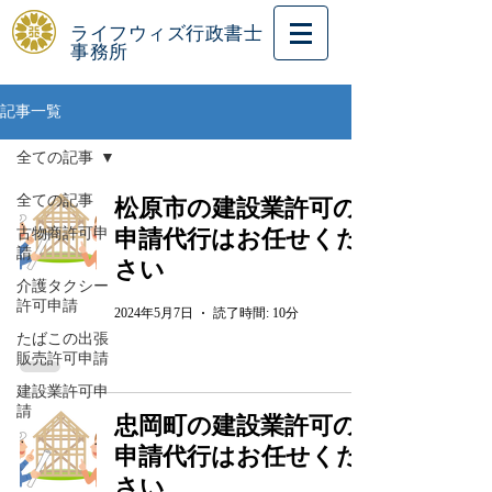
ライフウィズ行政書士
事務所
記事一覧
全ての記事
全ての記事
松原市の建設業許可の
古物商許可申
申請代行はお任せくだ
請
さい
介護タクシー
許可申請
2024年5月7日
読了時間: 10分
たばこの出張
販売許可申請
建設業許可申
請
忠岡町の建設業許可の
申請代行はお任せくだ
さい