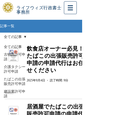
ライフウィズ行政書士
事務所
記事一覧
全ての記事
全ての記事
飲食店オーナー必見！
古物商許可申
たばこの出張販売許可
請
申請の申請代行はお任
介護タクシー
せください
許可申請
たばこの出張
2025年9月4日
読了時間: 9分
販売許可申請
建設業許可申
請
居酒屋でたばこの出張
販売許可申請の申請代