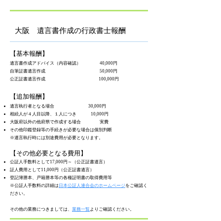
大阪 遺言書作成の行政書士報酬
【基本報酬】
遺言書作成アドバイス（内容確認） 40,000円
自筆証書遺言作成 50,000円
公正証書遺言作成 100,000円
【追加報酬】
遺言執行者となる場合 30,000円
相続人が４人目以降、１人につき 10,000円
大阪府以外の他府県で作成する場合 実費
その他印鑑登録等の手続きが必要な場合は個別判断
​※遺言執行時には別途費用が必要となります。
【その他必要となる費用】
公証人手数料として17,000円～（公正証書遺言）
​証人費用として11,000円（公正証書遺言）
登記簿謄本、戸籍謄本等の各種証明書の取得費用等
※公証人手数料の詳細は
日本公証人連合会のホームページ
をご確認く
ださい。
​その他の業務につきましては、
業務一覧
よりご確認ください。