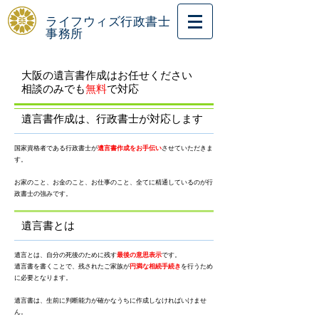
ライフウィズ行政書士
事務所
大阪の遺言書作成はお任せください
相談のみでも
無料
で対応
遺言書作成は、行政書士が対応します
​国家資格者である行政書士が
遺言書作成をお手伝い
させていただきま
す。
​お家のこと、お金のこと、お仕事のこと、全てに精通しているのが行
政書士の強みです。
遺言書とは
遺言とは、自分の死後のために残す
最後の意思表示
です。
遺言書を書くことで、残されたご家族が
円満な相続手続き
を行うため
に必要となります。
遺言書は、生前に判断能力が確かなうちに作成しなければいけませ
ん。