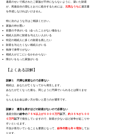
遺産のせいで残されたご家族が不仲にならないように、築いた財産
が、死後自分の望むとおりに処分するためには、
元気なうちに
遺言書
を作成しなければいけません。
特に次のような方はご相談ください。
家族の仲が悪い
前妻の子供がいる（会ったことがない場合も）
相続人以外に財産を与えたい人がいる
特定の相続人に多くの財産を残したい
財産を与えたくない相続人がいる
独身で身寄りがない
相続人がどこにいるかわからない
障がいをもった家族がいる
【よくある誤解】
誤解１ 円満な家庭なので必要ない
相続は、あなたが亡くなってから発生します。
あなたが亡くなった後も、同じように円満でいられるとは限りませ
ん。
もらえるお金は多い方が良いと思うのが通常です。
誤解２ 遺言を残すほどの財産がないので必要ない
遺産分割の
紛争の
７５％以上が５０００万円
以下、
約３５％が１００
０万円
以下
で発生していますので、
財産が少ないほど紛争が起こりや
すいといえます。
不況が長引いていることも要因となって、
紛争件数も年々増加
してお
ります。