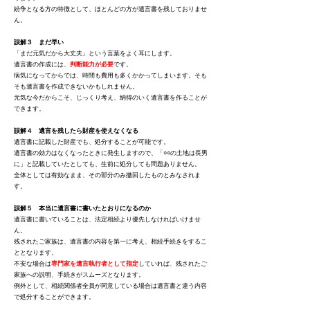
紛争となる方の特徴として、ほとんどの方が遺言書を残しておりませ
ん。
誤解３ まだ早い
「まだ元気だから大丈夫」という言葉をよく耳にします。
遺言書の作成には、
判断能力が必要
です。
病気になってからでは、時間も費用も多くかかってしまいます。そも
そも遺言書を作成できないかもしれません。
元気な今だからこそ、じっくり考え、納得のいく遺言書を作ることが
できます。
誤解４ 遺言を残したら財産を使えなくなる
遺言書に記載した財産でも、処分することが可能です。
遺言書の効力はなくなったときに発生しますので、「○○の土地は長男
に」と記載していたとしても、生前に処分しても問題ありません。
全体としては有効なまま、その部分のみ撤回したものとみなされま
す。
誤解５ 本当に遺言書に書いたとおりになるのか
遺言書に書いていることは、法定相続より優先しなければいけませ
ん。
残されたご家族は、遺言書の内容を第一に考え、相続手続きをするこ
ととなります。
不安な場合は
専門家を遺言執行者として指定
していれば、残されたご
家族への説明、手続きがスムーズとなります。
例外として、相続関係者全員が同意している場合は遺言書と違う内容
で処分することができます。