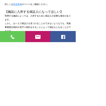
詳しくは
死後事務
のページをご確認ください。
【施設に入所する保証人になってほしい】
利用する施設によっては、入所するために保証人が必要な場合があり
ます。
しかし、お一人で保証人を見つけることができないようなでも、死後
事務委任契約や見守り契約をすることによって保証人になることがで
きます。
​詳しくは見守り契約のページをご確認ください。
【ペットが心配】
相続人や、ペットを引き取ってくれる方が回りにいてれば、遺言書に
記載することが可能です。
しかし、ペットを引き取った場合は多大な負担となるため、そのこと
を考慮して遺言書を作成しなければいけません。
ペットを引き取ってくれる方が回りにいない場合、最悪の場合は殺処
分となってしまいます。
そうならないために、生涯面倒をみてくれる施設に引き渡さなければ
いけません。
死後事務委任契約をすることによって、引き取り先の詳細を事前に打
ち合わせをし、生涯幸せに暮らせる施設を選ぶことができます。
詳しくは
死後事務
のページをご確認ください。