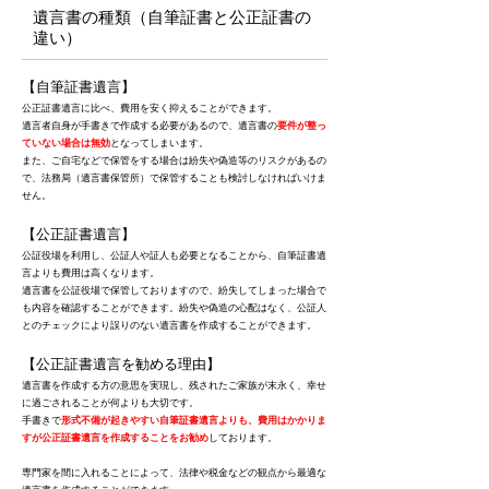
​遺言書の種類（自筆証書と公正証書の
違い）
【自筆証書遺言】
公正証書遺言に比べ、費用を安く抑えることができます。
遺言者自身が手書きで作成する必要があるので、遺言書の
要件が整っ
ていない場合は無効
となってしまいます。
また、ご自宅などで保管をする場合は紛失や偽造等のリスクがあるの
で、法務局（遺言書保管所）で保管することも検討しなければいけま
せん。
【公正証書遺言】
公証役場を利用し、公証人や証人も必要となることから、自筆証書遺
言よりも費用は高くなります。
遺言書を公証役場で保管しておりますので、紛失してしまった場合で
も内容を確認することができます。紛失や偽造の心配はなく、公証人
とのチェックにより誤りのない遺言書を作成することができます。
【公正証書遺言を勧める理由】
遺言書を作成する方の意思を実現し、残されたご家族が末永く、幸せ
に過ごされることが何よりも大切です。
​手書きで
形式不備が起きやすい自筆証書遺言よりも、費用はかかりま
すが公正証書遺言を作成することをお勧め
しております。
専門家を間に入れることによって、法律や税金などの観点から最適な