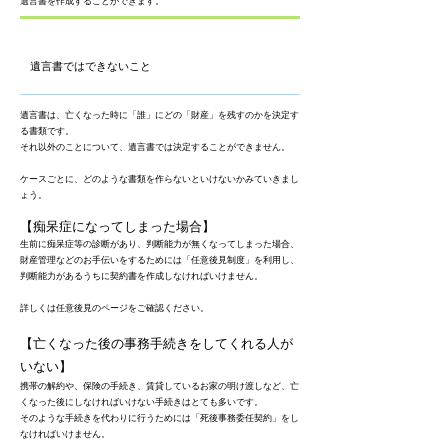
遺言書を作成することができます。
​遺言書ではできないこと
遺言書は、亡くなった時に「誰」にどの「財産」を残すのかを決定す
る書類です。
それ以外のことについて、遺言書では決定することができません。
ケースごとに、どのような書類を作らないといけないかみていきまし
ょう。
【痴呆症になってしまった場合】
生前に痴呆症等の診断があり、判断能力が無くなってしまった場合、
財産管理などのお手伝いをするためには「任意後見制度」を利用し、
判断能力があるうちに契約書を作成しなければいけません。
詳しくは任意後見のページをご確認ください。
【亡くなった後の事務手続きをしてくれる人が
いない】
携帯の解約や、保険の手続き、賃貸しているお家の明け渡しなど、亡
くなった後にしなければいけない手続きはとても多いです。
そのような手続きを代わりに行うためには「死後事務委任契約」をし
なければいけません。