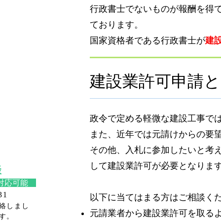
行政書士でないものが報酬を得
ております。
​国家資格者である行政書士が
建
建設業許可申請と
政令で定める軽微な建設工事で
また、近年では元請けからの要
​その他、入札に参加したいと考
して建設業許可が必要となりま
談
対応可能
31
以下に当てはまる方はご相談く
連絡しまし
元請業者から建設業許可を取る
す。