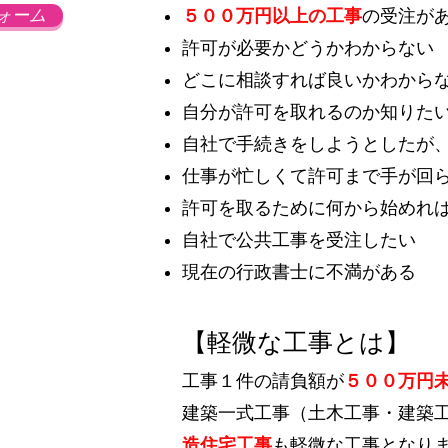
ォーム
５００万円以上の工事
の受注が
許可が必要かどうかわからない
どこに相談すれば良いかわから
​自分が許可を取れるのか知りた
自社で手続きをしようとしたが
仕事が忙しくて許可まで手が回
許可を取るために何から始めれ
自社で公共工事を受注したい
現在の行政書士に不満がある
【軽微な工事とは】
工事１件の請負額が
５００万円
建築一式工事（土木工事・建築
造住宅工事
も軽微な工事となり