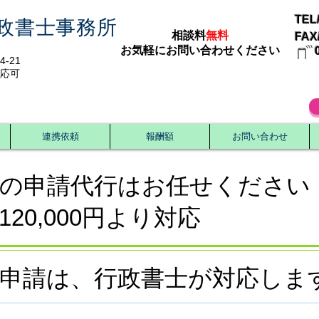
TEL/
政書士事務所
相談料
無料
FAX/
​お気軽にお問い合わせください
-21
応可
連携依頼
報酬額
お問い合わせ
可の申請代行はお任せください
20,000円より対応
可申請は、行政書士が対応しま