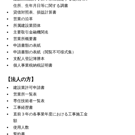
住所、生年月日等に関する調書
貸借対照表、損益計算書
営業の沿革
所属建設業団体
主要取引金融機関名
営業所概要書
申請書類の表紙
申請書類の表紙（閲覧不可様式集）
支配人登記簿謄本
個人事業税納税証明書
【法人の方】
建設業許可申請書
営業所一覧表
専任技術者一覧表
工事経歴書
直前３年の各事業年度における工事施工金
額
使用人数
誓約書