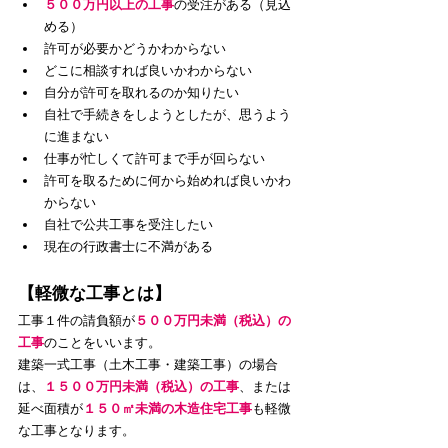
５００万円以上の工事
の受注がある（見込
める）
許可が必要かどうかわからない
どこに相談すれば良いかわからない
​自分が許可を取れるのか知りたい
自社で手続きをしようとしたが、思うよう
に進まない
仕事が忙しくて許可まで手が回らない
許可を取るために何から始めれば良いかわ
からない
自社で公共工事を受注したい
現在の行政書士に不満がある
【軽微な工事とは】
工事１件の請負額が
５００万円未満（税込）の
工事
のことをいいます。
建築一式工事（土木工事・建築工事）の場合
は、
１５００万円未満（税込）の工事
、または
延べ面積が
１５０㎡未満の木造住宅工事
も軽微
な工事となります。