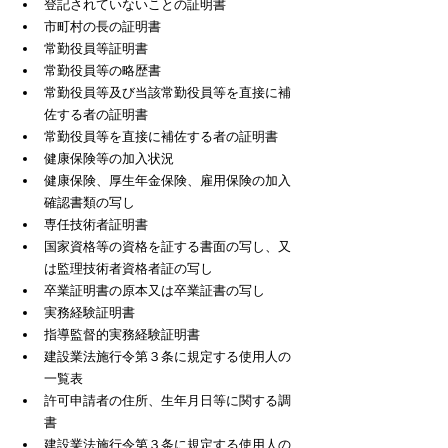
登記されていないことの証明書
市町村の長の証明書
常勤役員等証明書
常勤役員等の略歴書
常勤役員等及び当該常勤役員等を直接に補
佐する者の証明書
常勤役員等を直接に補佐する者の証明書
健康保険等の加入状況
​健康保険、厚生年金保険、雇用保険の加入
確認書類の写し
専任技術者証明書
国家資格等の資格を証する書面の写し、又
は監理技術者資格者証の写し
卒業証明書の原本又は卒業証書の写し
実務経験証明書
指導監督的実務経験証明書
建設業法施行令第３条に規定する使用人の
一覧表
許可申請者の住所、生年月日等に関する調
書
建設業法施行令第３条に規定する使用人の