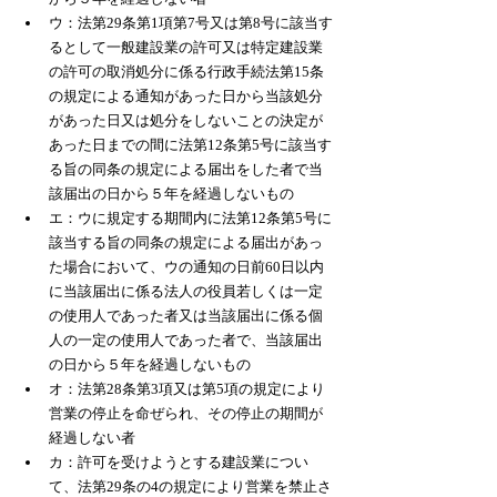
ウ：法第29条第1項第7号又は第8号に該当す
るとして一般建設業の許可又は特定建設業
の許可の取消処分に係る行政手続法第15条
の規定による通知があった日から当該処分
があった日又は処分をしないことの決定が
あった日までの間に法第12条第5号に該当す
る旨の同条の規定による届出をした者で当
該届出の日から５年を経過しないもの
エ：ウに規定する期間内に法第12条第5号に
該当する旨の同条の規定による届出があっ
た場合において、ウの通知の日前60日以内
に当該届出に係る法人の役員若しくは一定
の使用人であった者又は当該届出に係る個
人の一定の使用人であった者で、当該届出
の日から５年を経過しないもの
オ：法第28条第3項又は第5項の規定により
営業の停止を命ぜられ、その停止の期間が
経過しない者
カ：許可を受けようとする建設業につい
て、法第29条の4の規定により営業を禁止さ