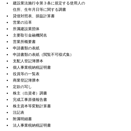
建設業法施行令第３条に規定する使用人の
住所、生年月日等に関する調書
貸借対照表、損益計算書
営業の沿革
所属建設業団体
主要取引金融機関名
営業所概要書
申請書類の表紙
申請書類の表紙（閲覧不可様式集）
支配人登記簿謄本
個人事業税納税証明書
役員等の一覧表
商業登記簿謄本
定款の写し
株主（出資者）調書
完成工事原価報告書
株主資本等変動計算書
注記表
附属明細書
法人事業税納税証明書