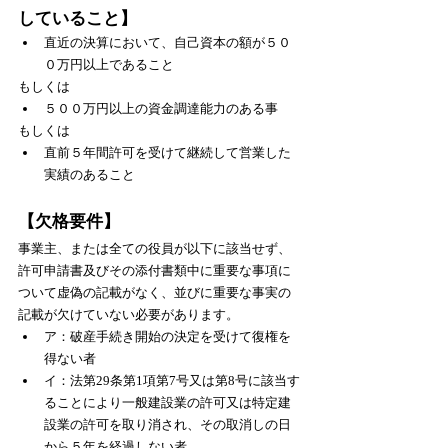
していること】
直近の決算において、自己資本の額が５０
０万円以上であること
もしくは
５００万円以上の資金調達能力のある事
もしくは
直前５年間許可を受けて継続して営業した
実績のあること
【欠格要件】
事業主、または全ての役員が以下に該当せず、
許可申請書及びその添付書類中に重要な事項に
ついて虚偽の記載がなく、並びに重要な事実の
記載が欠けていない必要があります。
ア：破産手続き開始の決定を受けて復権を
得ない者
イ：法第29条第1項第7号又は第8号に該当す
ることにより一般建設業の許可又は特定建
設業の許可を取り消され、その取消しの日
から５年を経過しない者