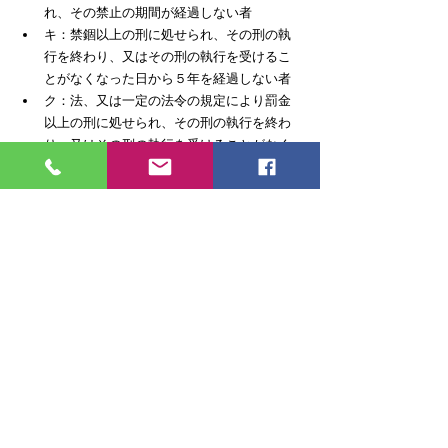
れ、その禁止の期間が経過しない者
キ：禁錮以上の刑に処せられ、その刑の執
行を終わり、又はその刑の執行を受けるこ
とがなくなった日から５年を経過しない者
ク：法、又は一定の法令の規定により罰金
以上の刑に処せられ、その刑の執行を終わ
り、又はその刑の執行を受けることがなく
なった日から５年を経過しない者
ケ：暴力団員による不当な行為の防止等に
関する法律第2条第6号に規定する暴力団員
又は同号に規定する暴力団員でなくなつた
日から５年を経過しない者（スにおいて
「暴力団員等」という）
コ：心身の故障により建設業を適正に営む
ことができない者として国土交通省令で定
めるもの
サ：営業に関し成年者と同一の行為能力を
有しない未成年者でその法定代理人がアか
らコまで又はシ（法人でその役員等のうち
にアからエまで又はカからコまでのいずれ