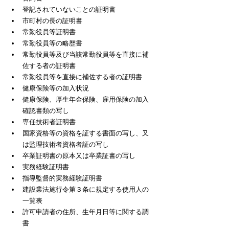
登記されていないことの証明書
市町村の長の証明書
常勤役員等証明書
常勤役員等の略歴書
常勤役員等及び当該常勤役員等を直接に補
佐する者の証明書
常勤役員等を直接に補佐する者の証明書
健康保険等の加入状況
健康保険、厚生年金保険、雇用保険の加入
確認書類の写し
専任技術者証明書
国家資格等の資格を証する書面の写し、又
は監理技術者資格者証の写し
卒業証明書の原本又は卒業証書の写し
実務経験証明書
指導監督的実務経験証明書
建設業法施行令第３条に規定する使用人の
一覧表
許可申請者の住所、生年月日等に関する調
書