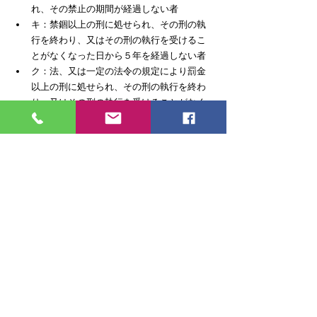
れ、その禁止の期間が経過しない者
キ：禁錮以上の刑に処せられ、その刑の執
行を終わり、又はその刑の執行を受けるこ
とがなくなった日から５年を経過しない者
ク：法、又は一定の法令の規定により罰金
以上の刑に処せられ、その刑の執行を終わ
り、又はその刑の執行を受けることがなく
なった日から５年を経過しない者
ケ：暴力団員による不当な行為の防止等に
関する法律第2条第6号に規定する暴力団員
又は同号に規定する暴力団員でなくなつた
日から５年を経過しない者（スにおいて
「暴力団員等」という）
コ：心身の故障により建設業を適正に営む
ことができない者として国土交通省令で定
めるもの
サ：営業に関し成年者と同一の行為能力を
有しない未成年者でその法定代理人がアか
らコまで又はシ（法人でその役員等のうち
にアからエまで又はカからコまでのいずれ