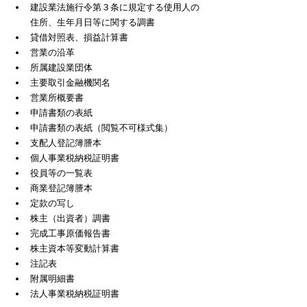
建設業法施行令第３条に規定する使用人の
住所、生年月日等に関する調書
貸借対照表、損益計算書
営業の沿革
所属建設業団体
主要取引金融機関名
営業所概要書
申請書類の表紙
申請書類の表紙（閲覧不可様式集）
支配人登記簿謄本
個人事業税納税証明書
役員等の一覧表
商業登記簿謄本
定款の写し
株主（出資者）調書
完成工事原価報告書
株主資本等変動計算書
注記表
附属明細書
法人事業税納税証明書