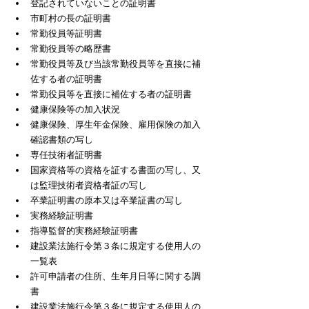
登記されていないことの証明書
市町村の長の証明書
常勤役員等証明書
常勤役員等の略歴書
常勤役員等及び当該常勤役員等を直接に補
佐する者の証明書
常勤役員等を直接に補佐する者の証明書
健康保険等の加入状況
​健康保険、厚生年金保険、雇用保険の加入
確認書類の写し
専任技術者証明書
国家資格等の資格を証する書面の写し、又
は監理技術者資格者証の写し
卒業証明書の原本又は卒業証書の写し
実務経験証明書
指導監督的実務経験証明書
建設業法施行令第３条に規定する使用人の
一覧表
許可申請者の住所、生年月日等に関する調
書
建設業法施行令第３条に規定する使用人の