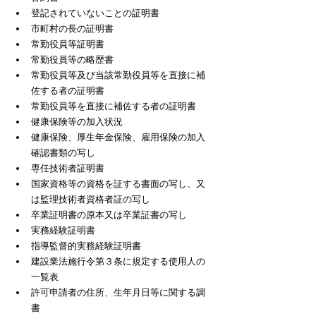
登記されていないことの証明書
市町村の長の証明書
常勤役員等証明書
常勤役員等の略歴書
常勤役員等及び当該常勤役員等を直接に補
佐する者の証明書
常勤役員等を直接に補佐する者の証明書
健康保険等の加入状況
健康保険、厚生年金保険、雇用保険の加入
確認書類の写し
専任技術者証明書
国家資格等の資格を証する書面の写し、又
は監理技術者資格者証の写し
卒業証明書の原本又は卒業証書の写し
実務経験証明書
指導監督的実務経験証明書
建設業法施行令第３条に規定する使用人の
一覧表
許可申請者の住所、生年月日等に関する調
書