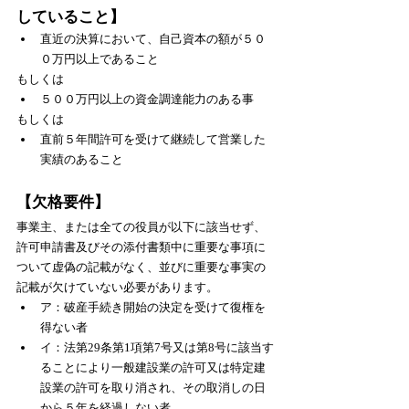
していること】
直近の決算において、自己資本の額が５０
０万円以上であること
もしくは
５００万円以上の資金調達能力のある事
もしくは
直前５年間許可を受けて継続して営業した
実績のあること
【欠格要件】
事業主、または全ての役員が以下に該当せず、
許可申請書及びその添付書類中に重要な事項に
ついて虚偽の記載がなく、並びに重要な事実の
記載が欠けていない必要があります。
ア：破産手続き開始の決定を受けて復権を
得ない者
イ：法第29条第1項第7号又は第8号に該当す
ることにより一般建設業の許可又は特定建
設業の許可を取り消され、その取消しの日
から５年を経過しない者