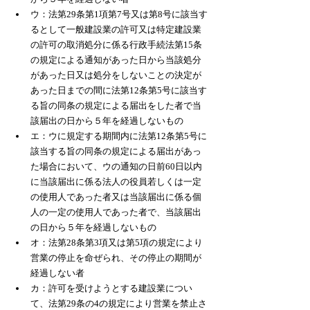
ウ：法第29条第1項第7号又は第8号に該当す
るとして一般建設業の許可又は特定建設業
の許可の取消処分に係る行政手続法第15条
の規定による通知があった日から当該処分
があった日又は処分をしないことの決定が
あった日までの間に法第12条第5号に該当す
る旨の同条の規定による届出をした者で当
該届出の日から５年を経過しないもの
エ：ウに規定する期間内に法第12条第5号に
該当する旨の同条の規定による届出があっ
た場合において、ウの通知の日前60日以内
に当該届出に係る法人の役員若しくは一定
の使用人であった者又は当該届出に係る個
人の一定の使用人であった者で、当該届出
の日から５年を経過しないもの
オ：法第28条第3項又は第5項の規定により
営業の停止を命ぜられ、その停止の期間が
経過しない者
カ：許可を受けようとする建設業につい
て、法第29条の4の規定により営業を禁止さ