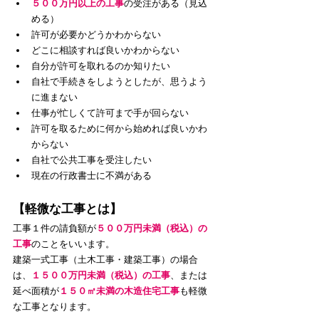
５００万円以上の工事
の受注がある（見込
める）
許可が必要かどうかわからない
どこに相談すれば良いかわからない
​自分が許可を取れるのか知りたい
自社で手続きをしようとしたが、思うよう
に進まない
仕事が忙しくて許可まで手が回らない
許可を取るために何から始めれば良いかわ
からない
自社で公共工事を受注したい
現在の行政書士に不満がある
【軽微な工事とは】
工事１件の請負額が
５００万円未満（税込）の
工事
のことをいいます。
建築一式工事（土木工事・建築工事）の場合
は、
１５００万円未満（税込）の工事
、または
延べ面積が
１５０㎡未満の木造住宅工事
も軽微
な工事となります。