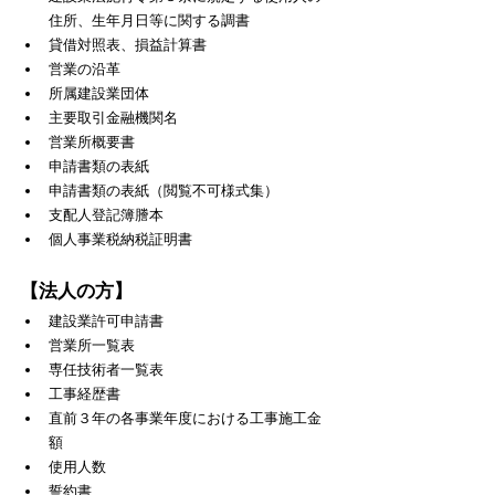
住所、生年月日等に関する調書
貸借対照表、損益計算書
営業の沿革
所属建設業団体
主要取引金融機関名
営業所概要書
申請書類の表紙
申請書類の表紙（閲覧不可様式集）
支配人登記簿謄本
個人事業税納税証明書
【法人の方】
建設業許可申請書
営業所一覧表
専任技術者一覧表
工事経歴書
直前３年の各事業年度における工事施工金
額
使用人数
誓約書