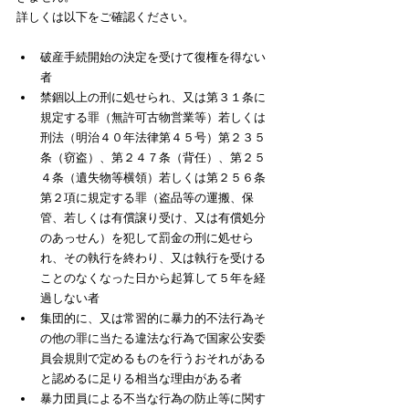
詳しくは以下をご確認ください。
破産手続開始の決定を受けて復権を得ない
者
禁錮以上の刑に処せられ、又は第３１条に
規定する罪（無許可古物営業等）若しくは
刑法（明治４０年法律第４５号）第２３５
条（窃盗）、第２４７条（背任）、第２５
４条（遺失物等横領）若しくは第２５６条
第２項に規定する罪（盗品等の運搬、保
管、若しくは有償譲り受け、又は有償処分
のあっせん）を犯して罰金の刑に処せら
れ、その執行を終わり、又は執行を受ける
ことのなくなった日から起算して５年を経
過しない者
集団的に、又は常習的に暴力的不法行為そ
の他の罪に当たる違法な行為で国家公安委
員会規則で定めるものを行うおそれがある
と認めるに足りる相当な理由がある者
暴力団員による不当な行為の防止等に関す