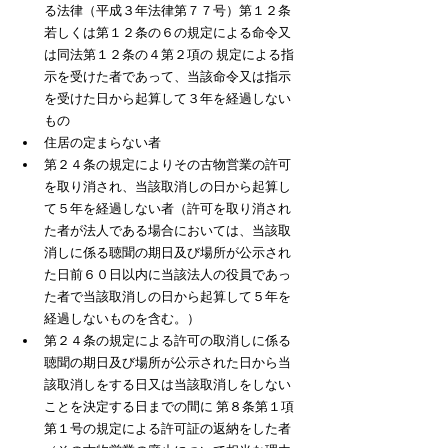
る法律（平成３年法律第７７号）第１２条
若しくは第１２条の６の規定による命令又
は同法第１２条の４第２項の 規定による指
示を受けた者であって、当該命令又は指示
を受けた日から起算して３年を経過しない
もの
住居の定まらない者
第２４条の規定によりその古物営業の許可
を取り消され、当該取消しの日から起算し
て５年を経過しない者（許可を取り消され
た者が法人である場合においては、当該取
消しに係る聴聞の期日及び場所が公示され
た日前６０日以内に当該法人の役員であっ
た者で当該取消しの日から起算して５年を
経過しないものを含む。）
第２４条の規定による許可の取消しに係る
聴聞の期日及び場所が公示された日から当
該取消しをする日又は当該取消しをしない
ことを決定する日までの間に 第８条第１項
第１号の規定による許可証の返納をした者