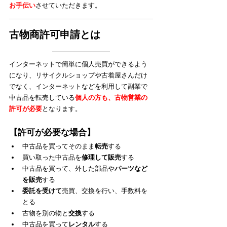
お手伝い
させていただきます。
古物商許可申請とは
インターネットで簡単に個人売買ができるよう
になり、リサイクルショップや古着屋さんだけ
でなく、インターネットなどを利用して副業で
中古品を転売している
個人の方も、古物営業の
許可が必要
となります。
【許可が必要な場合】
中古品を買ってそのまま
転売
する
買い取った中古品を
修理して販売
する
中古品を買って、外した部品や
パーツなど
を販売
する
委託を受けて
売買、交換を行い、手数料を
とる
古物を別の物と
交換
する
中古品を買って
レンタル
する