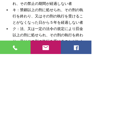
れ、その禁止の期間が経過しない者
キ：禁錮以上の刑に処せられ、その刑の執
行を終わり、又はその刑の執行を受けるこ
とがなくなった日から５年を経過しない者
ク：法、又は一定の法令の規定により罰金
以上の刑に処せられ、その刑の執行を終わ
り、又はその刑の執行を受けることがなく
なった日から５年を経過しない者
ケ：暴力団員による不当な行為の防止等に
関する法律第2条第6号に規定する暴力団員
又は同号に規定する暴力団員でなくなつた
日から５年を経過しない者（スにおいて
「暴力団員等」という）
コ：心身の故障により建設業を適正に営む
ことができない者として国土交通省令で定
めるもの
サ：営業に関し成年者と同一の行為能力を
有しない未成年者でその法定代理人がアか
らコまで又はシ（法人でその役員等のうち
にアからエまで又はカからコまでのいずれ