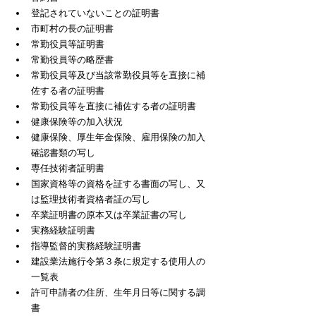
登記されていないことの証明書
市町村の長の証明書
常勤役員等証明書
常勤役員等の略歴書
常勤役員等及び当該常勤役員等を直接に補
佐する者の証明書
常勤役員等を直接に補佐する者の証明書
健康保険等の加入状況
健康保険、厚生年金保険、雇用保険の加入
確認書類の写し
専任技術者証明書
国家資格等の資格を証する書面の写し、又
は監理技術者資格者証の写し
卒業証明書の原本又は卒業証書の写し
実務経験証明書
指導監督的実務経験証明書
建設業法施行令第３条に規定する使用人の
一覧表
許可申請者の住所、生年月日等に関する調
書