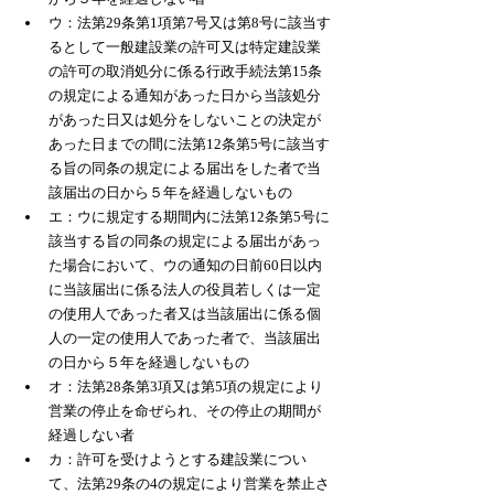
ウ：法第29条第1項第7号又は第8号に該当す
るとして一般建設業の許可又は特定建設業
の許可の取消処分に係る行政手続法第15条
の規定による通知があった日から当該処分
があった日又は処分をしないことの決定が
あった日までの間に法第12条第5号に該当す
る旨の同条の規定による届出をした者で当
該届出の日から５年を経過しないもの
エ：ウに規定する期間内に法第12条第5号に
該当する旨の同条の規定による届出があっ
た場合において、ウの通知の日前60日以内
に当該届出に係る法人の役員若しくは一定
の使用人であった者又は当該届出に係る個
人の一定の使用人であった者で、当該届出
の日から５年を経過しないもの
オ：法第28条第3項又は第5項の規定により
営業の停止を命ぜられ、その停止の期間が
経過しない者
カ：許可を受けようとする建設業につい
て、法第29条の4の規定により営業を禁止さ