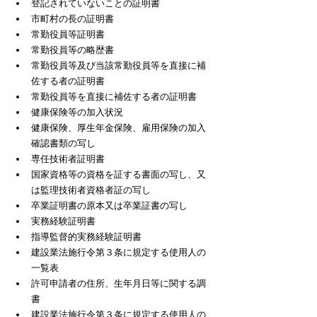
登記されていないことの証明書
市町村の長の証明書
常勤役員等証明書
常勤役員等の略歴書
常勤役員等及び当該常勤役員等を直接に補
佐する者の証明書
常勤役員等を直接に補佐する者の証明書
健康保険等の加入状況
​健康保険、厚生年金保険、雇用保険の加入
確認書類の写し
専任技術者証明書
国家資格等の資格を証する書面の写し、又
は監理技術者資格者証の写し
卒業証明書の原本又は卒業証書の写し
実務経験証明書
指導監督的実務経験証明書
建設業法施行令第３条に規定する使用人の
一覧表
許可申請者の住所、生年月日等に関する調
書
建設業法施行令第３条に規定する使用人の