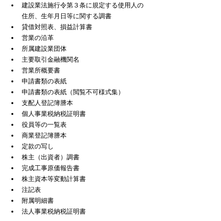
建設業法施行令第３条に規定する使用人の
住所、生年月日等に関する調書
貸借対照表、損益計算書
営業の沿革
所属建設業団体
主要取引金融機関名
営業所概要書
申請書類の表紙
申請書類の表紙（閲覧不可様式集）
支配人登記簿謄本
個人事業税納税証明書
役員等の一覧表
商業登記簿謄本
定款の写し
株主（出資者）調書
完成工事原価報告書
株主資本等変動計算書
注記表
附属明細書
法人事業税納税証明書