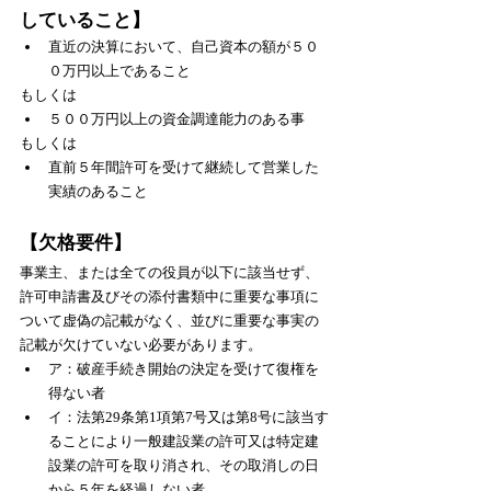
していること】
直近の決算において、自己資本の額が５０
０万円以上であること
もしくは
５００万円以上の資金調達能力のある事
もしくは
直前５年間許可を受けて継続して営業した
実績のあること
【欠格要件】
事業主、または全ての役員が以下に該当せず、
許可申請書及びその添付書類中に重要な事項に
ついて虚偽の記載がなく、並びに重要な事実の
記載が欠けていない必要があります。
ア：破産手続き開始の決定を受けて復権を
得ない者
イ：法第29条第1項第7号又は第8号に該当す
ることにより一般建設業の許可又は特定建
設業の許可を取り消され、その取消しの日
から５年を経過しない者