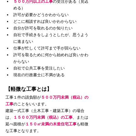
５００万円以上の工事
の受注がある（見込
める）
許可が必要かどうかわからない
どこに相談すれば良いかわからない
​自分が許可を取れるのか知りたい
自社で手続きをしようとしたが、思うよう
に進まない
仕事が忙しくて許可まで手が回らない
許可を取るために何から始めれば良いかわ
からない
自社で公共工事を受注したい
現在の行政書士に不満がある
【軽微な工事とは】
工事１件の請負額が
５００万円未満（税込）の
工事
のことをいいます。
建築一式工事（土木工事・建築工事）の場合
は、
１５００万円未満（税込）の工事
、または
延べ面積が
１５０㎡未満の木造住宅工事
も軽微
な工事となります。