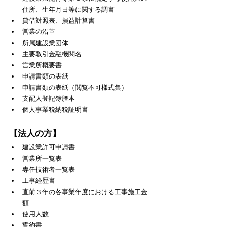
住所、生年月日等に関する調書
貸借対照表、損益計算書
営業の沿革
所属建設業団体
主要取引金融機関名
営業所概要書
申請書類の表紙
申請書類の表紙（閲覧不可様式集）
支配人登記簿謄本
個人事業税納税証明書
【法人の方】
建設業許可申請書
営業所一覧表
専任技術者一覧表
工事経歴書
直前３年の各事業年度における工事施工金
額
使用人数
誓約書